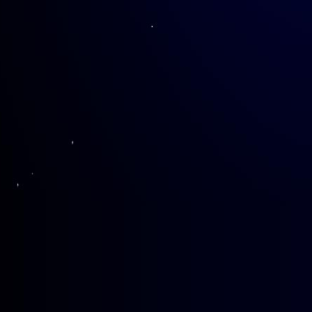
300
人观看了线上直播。
本次讲座也是图书馆阅读品牌“
馆鲜悦馆藏，图书馆馆长李新碗为