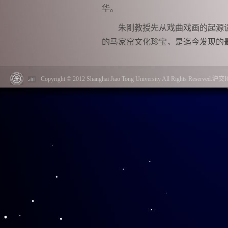
华。
朱刚教授先从戏曲戏画的起源
的马家窑文化珍宝，是迄今发现的最
接下来，朱刚教授以时间为顺
就。
Copyright © 2012 Shanghai Jiao Tong University All Rights Reserved.
在随后的交流环节中，同学们
情。朱刚教授认真耐心解答同学疑
一定要有自己独特的作品风格，并
修养。同学们纷纷表示收获颇多，
质文化遗产的魅力。
本次讲座深受师生欢迎，报名