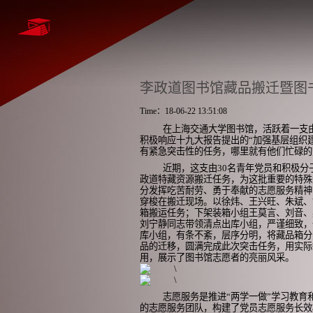
李政道图书馆藏品搬迁暨图
Time：18-06-22 13:51:08
在上海交通大学图书馆，活跃着一支
积极响应十九大报告提出的“加强基层组织建
有紧急突击性的任务，哪里就有他们忙碌的
近期，这支由
30
名青年党员和积极分
政道特藏资源搬迁任务，为这批重要的特殊
分发挥吃苦耐劳、勇于奉献的志愿服务精神
穿梭在搬迁现场。以徐炜、王兴旺、朱斌、
箱搬运任务；下架装箱小组王莫言、刘音、
刘宁静同志带领清点出库小组，严谨细致，
库小组，有条不紊，层序分明，将藏品箱分
品的迁移，圆满完成此次突击任务，用实际
用，展示了图书馆志愿者的亮丽风采。
志愿服务是推进“两学一做”学习教
的志愿服务团队，构建了党员志愿服务长效