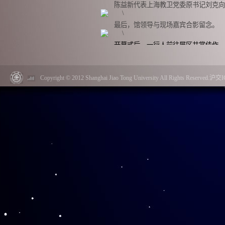
陈益新代表上海教卫党委原书记刘克向
最后，馆领导与现场嘉宾合影留念。
开幕式后，一行人前往展区共赏佳作。
到
4
月
16
日，共展出书画精品
64
余幅，其中
Copyright © 2012 Shanghai Jiao Tong University All Rights Reserved.