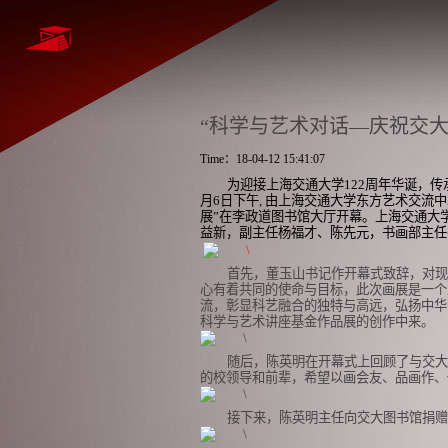
“科学与艺术对话—庆祝交大
Time：18-04-12 15:41:07
为迎接上海交通大学
122
周年华诞，传
月
6
日下午
,
由上海交通大学东方艺术交流中
展”在李政道图书馆大厅开幕。上海交通大
益新，副主任杨福才、陈先元，书画部主任
首先，董玉山书记作开幕式致辞，对现
心有着共同的使命与目标，此次画展是一个
流，彰显科艺融合的独特与高远，弘扬中华
科学与艺术讲座基金作品展的创作中来。
随后，陈英明在开幕式上回顾了与交大
的校领导和前辈，希望以画会友、品画作、
接下来，陈英明主任向交大图书馆捐赠