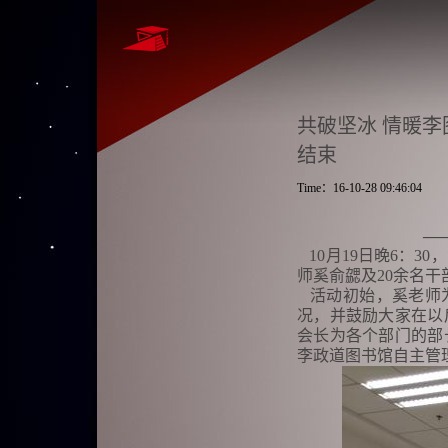
共破坚冰 情暖
结束
Time：16-10-28 09:46:04
—
10月19日晚6：3
师奚俞勰及20余名
活动初始，奚老师为
况，并鼓励大家在以
会长为各个部门的部
李政道图书馆自主管