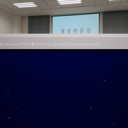
[Copyright]
[Disclaimer]
[map]
l Rights Reserved.沪交ICP备20170197
图1 奚老师讲话