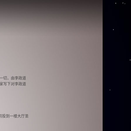
一切，由李政道
家写下对李政道
前投到一楼大厅圣