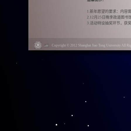
1.新年愿望的要求：内容
2.12月25日晚李政道
3.活动特设抽奖环节，获
二、周年庆收集祝语
活动时间：
2015年12月21
Copyright © 2012 Shanghai Jiao Tong University Al
活动内容：
请同学写下对
信
平台，或者将祝福语投
我们将选取10条有创意的
温馨提示：
1. 12月28日晚，李政
2. 微博晒出新年贺卡并
这一年，李政道图书馆
这一次，你的声音，将不
圣诞节，周年纪念