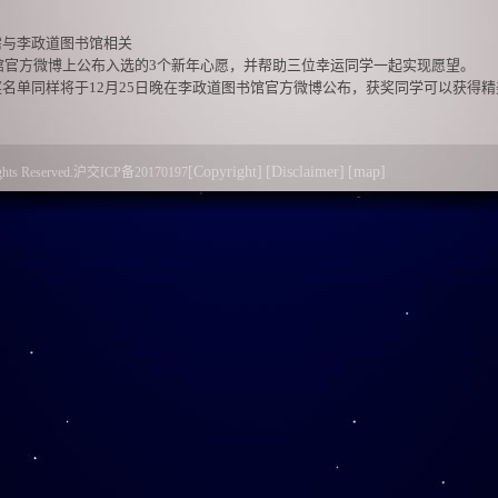
需与李政道图书馆相关
图书馆官方微博上公布入选的3个新年心愿，并帮助三位幸运同学一起实现愿望。
奖名单同样将于12月25日晚在李政道图书馆官方微博公布，获奖同学可以获得
日-2015年12月31日
[Copyright]
[Disclaimer]
[map]
l Rights Reserved.沪交ICP备20170197
李政道图书馆的周年祝福。祝福语可通过@李政道图书馆官方
微博
，或者发送至
至李政道图书馆一楼大厅圣诞树上的
圣诞袜
中。（需留下姓名、学院和手机号，
祝福语，被选中的同学将获得由
李政道先生亲笔签名
的新年贺卡一份。
道图书馆官方微博将公布入选的10条创意祝福。
@李政道图书馆，还可获得精美纪念品一份。
与你一同走过。在一年的最后，写下你的祝福与心愿。
再被淹没于茫茫人海之中，一点一滴，都会被铭记于心。
日，李政道图书馆等你前来。愿新的一年，依然有你为伴。
上海交通