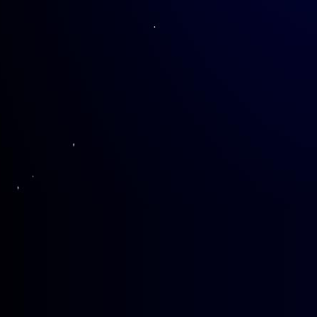
之后便是众人期待的游戏环节，团
论是答出正确答案后的相视一笑，