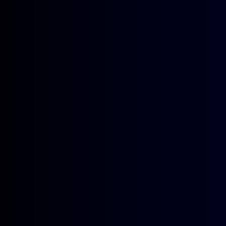
无间。初来乍到时彼此之间的无形
盟”组获得了最终的胜利，可见其