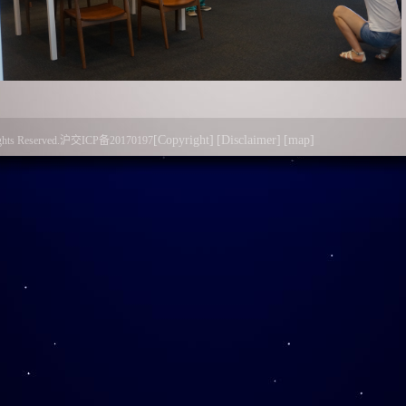
图
1
船建学院夏令营同学在阅览室内拍照留念
区一早迎来了第一位借阅者。来自上海交通大学数学系的朱林同
[Copyright]
[Disclaimer]
[map]
l Rights Reserved.沪交ICP备20170197
心仪已久的三本理学著作，满意而归。同时他还表示非常喜欢二
里参观、阅览，勤勉学习，向李政道大师的科学精神致敬。