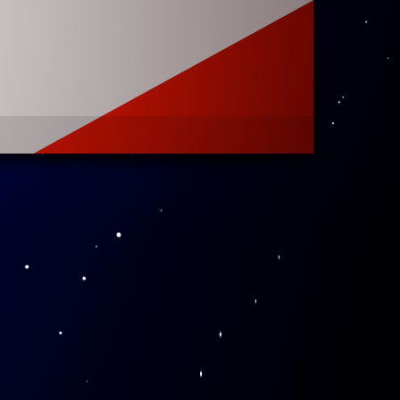
学一开馆就迫
楼阅览环境，