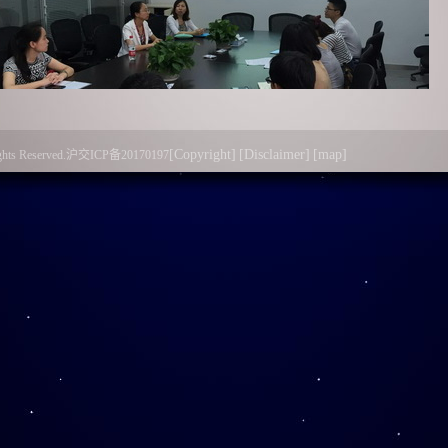
[Copyright]
[Disclaimer]
[map]
l Rights Reserved.沪交ICP备20170197
化地标和参观胜地，在传播文化、科普教育与促进校友情感方
新进人员听后心潮澎湃，深深感受到此份工作的神圣意义。随后
区域，深刻了解了李先生作为一位科艺双馨的物理巨擘对祖国科
“李政道精神”的意义所在。
人员都加深了对图书馆及李政道图书馆的认知，关注度和荣誉
书馆的成长，与李政道图书馆共创辉煌！