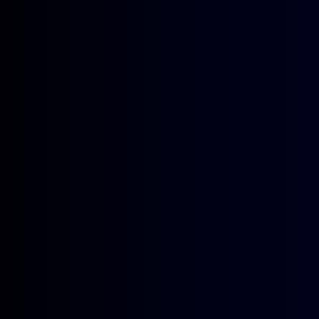
最后，学生馆员们来到了李政道图
了李政道图书馆的图书排布情况以
作。李老师强调，图书管理员应具
能力对这个岗位负责并协助老师出
这次培训着眼于对学生馆员们的工
心的老师的引导与同学的协助下，
兢兢业业，贡献自己的一份力量！