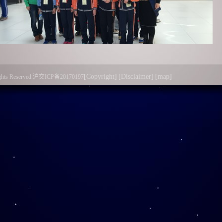
[Copyright]
[Disclaimer]
[map]
l Rights Reserved.沪交ICP备20170197