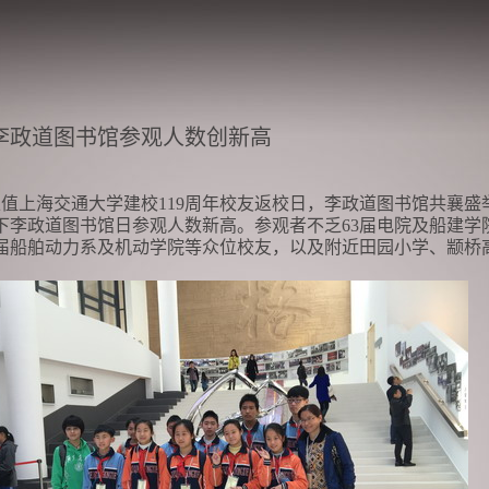
李政道图书馆参观人数创新高
，正值上海交通大学建校119周年校友返校日，李政道图书馆共襄
下李政道图书馆日参观人数新高。参观者不乏63届电院及船建学院
5届船舶动力系及机动学院等众位校友，以及附近田园小学、颛桥