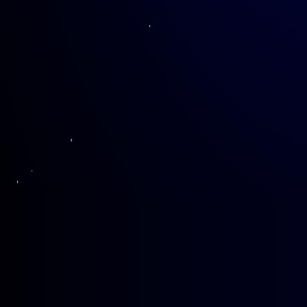
最后则是实战演练的环节。在
行悉心指导，使同学们在实践中切
培训结束后，同学们纷纷表示
培训内容十分充分，她既收获了知
此次培训为学生提供了展示自
未来不久的校庆活动中，同学们定
解！