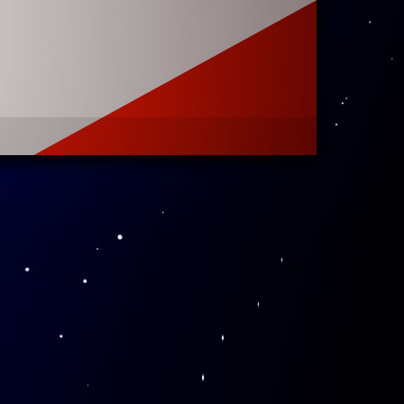
部长的家中就
坐轮椅也要
表达感谢之
迎接李先生。
他的专访。最
爱国精神弘扬