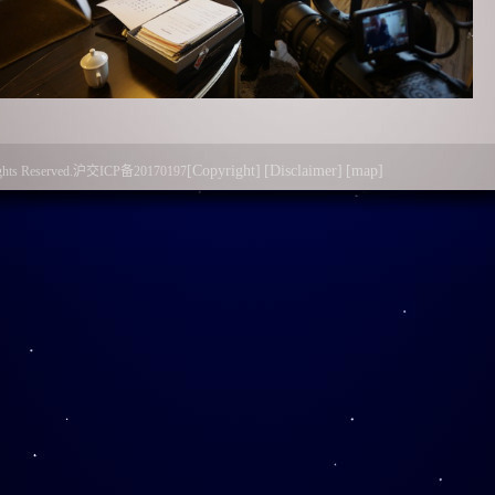
[Copyright]
[Disclaimer]
[map]
l Rights Reserved.沪交ICP备20170197
部长和李政道先生建立了深厚而真挚的友谊，常以诗句互赠，林
墨宝。他说，以往李先生每次回国，他一定要亲自去接送，即使
国做出了非常伟大的贡献，这既是对老友的关心，也是对李先生
能再返祖国，并表示，即使李先生是到上海，他也会亲自来上海
些很珍贵的资料，供李政道图书馆研究，并表示愿意再次接受对
图书馆给予了殷切期望，叮嘱一定要将李政道先生的科学精神及
师学习，为祖国、为世界做出更大的贡献。