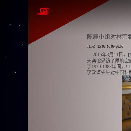
陈展小组对林宗
Time：15-03-16 09:36:08
2015
年
3
月
11
日，
天宾馆采访了原航空
了
1979-1988
年间，中
李政道先生对中国科