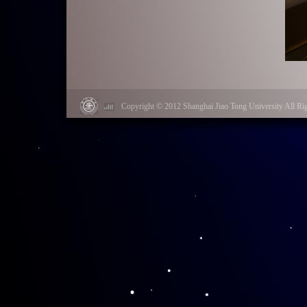
Copyright © 2012 Shanghai Jiao Tong University Al
自
1979
年起，林
收藏有多幅李先生的
去，因为李先生对中
情。他很期待李先生
此次他还专程带来一
后，林部长对李政道
光大，激励后辈向大