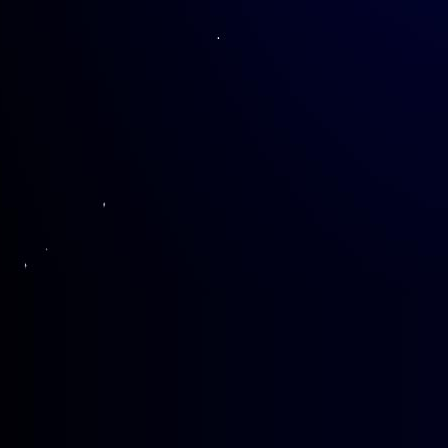
参会人员围绕持续完善管理服
诞、
2024
年第二十六次年会的举办
进平台接口对接，方便各校获取信
李先生百岁华诞献礼；
3.
加强䇹政
政之家
”
，提升䇹政学者的认同感，
目的协同育人机制，促进资源共享
校为复旦大学。
李新碗作总结发言，他感谢各
他说道：在当前提倡交叉学科研究
研究，具有重要意义；他建议管委
间的联系，还可以吸引更多的学生
辈效应，强化早期䇹政学者的示范
者成果，为李先生百岁华诞献礼；