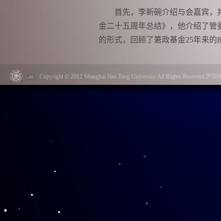
首先，李新碗介绍与会嘉宾，
金二十五周年总结》，他介绍了管
的形式，回顾了䇹政基金
25
年来的
人研讨会主题论坛、
25
周年宣传片
了很好的成绩；日常管理、基金管
Copyright © 2012 Shanghai Jiao Tong University All Rights Reserved.
紊地开展和推进，完成了预期工作
占比
55%
；各校寻求全校师资，一
养模式，䇹政基金在本科生拔尖创
李中清在发言中说，在李政道
办一系列的庆生活动，希望管委会
上最好的生日祝福。李政道先生为
年班、
CUSPEA
、䇹政基金、科艺
体建设，持续探索
项目
协同育人机