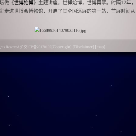
论坛做《
世搏始博
》主题讲座。世搏始博，世博再擘。时隔12年，
道”走进世博会博物馆，开启了其全国巡展的第一站，首展时间从
物之道”，这是李政道的毕生追求，更是他的人生写照。此次展览
[Copyright]
[Disclaimer]
[map]
l Rights Reserved.沪交ICP备20170197
余件档案藏品中精选333件文献、手稿、信件、实物和科艺画作
8件，包括 CUSPEA英文试卷出题所用打字机、1981年CUSP
之谜时的手稿等。“科学成就离不开精神支撑”，参观者通过展览能
义为底色的科学家精神，从顶尖科学家事迹和精神中汲取力量，
社会风尚，让刚刚触及物理知识的青少年们深入科学世界、树立
五个首次：李政道人物展首次走出上海交通大学校园；首次从“科学
和“科艺融创” 四个板块，全面展示李政道先生求实创新的科学精神
4个展项，其中132个展项为首次公开展出；诺贝尔奖章和证书