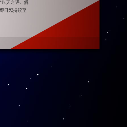
“以天之语、解
即日起持续至
从李政道捐赠给
，首次向公众展
EA考试准考
够更加深刻地
让了解科学、
科学报国志
成就”“笃行
和为国育才的奉
首次在李政道图