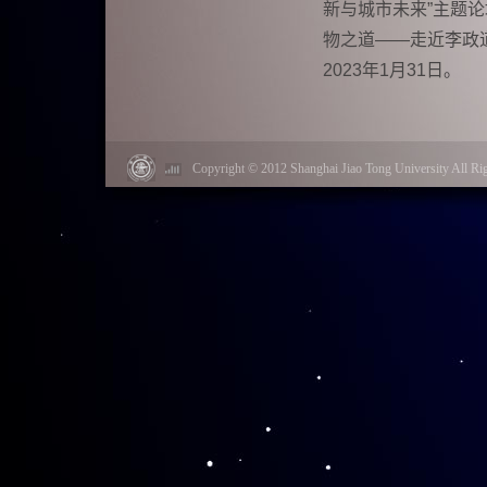
新与城市未来”主题
物之道——走近李政
2023年1月31日。
“以天之语、解
Copyright © 2012 Shanghai Jiao Tong University Al
李政道图书馆的8万
出。其中有珍贵原件4
证、李政道研究θ-τ
体悟李政道以爱国主
感悟科学家精神成为
向。
此次展览开创了
育人”“物理人生” 
献精神；全展共设21