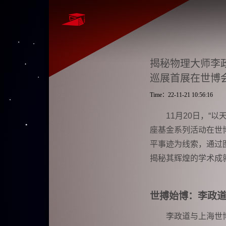
揭秘物理大师李
巡展首展在世博
Time：22-11-21 10:56:16
11
月20日，“
座基金系列活动在世
平事迹为线索，通过
揭秘其辉煌的学术成
世搏始博：李政
李政道与上海世博