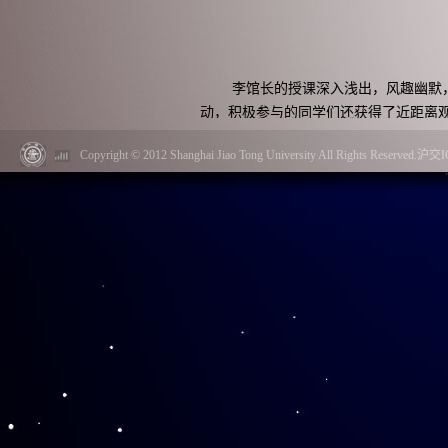
李馆长的授课深入浅出，风趣幽默
动，积极参与的同学们还获得了近距离
谨的治学态度，引发同学们阵阵惊叹，
Copyright © 2012 Shanghai Jiao Tong University All Rights Reserved.
最后，李馆长对同学们寄予了厚望
望同学们能保持了解各方面知识的好奇
让同学们受益匪浅，同学们意犹未尽，
学，对科学的不断探索和创新的精神，
授课结束后，李馆长一行还与交大
等老师就立足图书馆特藏资源，传播大
了研讨。