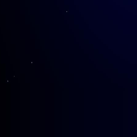
此次授课为交大二附中预初年级综
学成就篇、科教事业篇和科艺相通篇等
生对科学的好奇、对科学家的崇拜，从