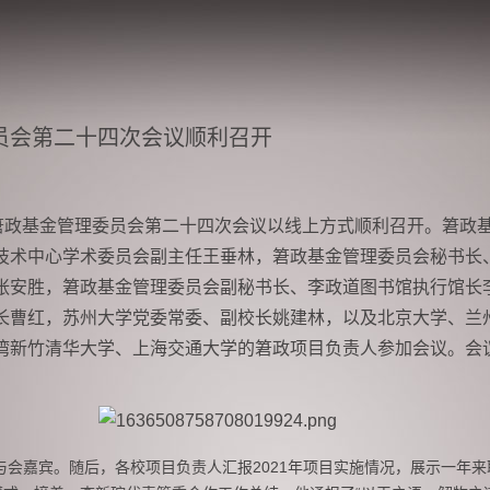
员会第二十四次会议顺利召开
䇹政基金管理委员会第二十四次会议以线上方式顺利召开。䇹政
技术中心学术委员会副主任王垂林，䇹政基金管理委员会秘书长
张安胜，䇹政基金管理委员会副秘书长、李政道图书馆执行馆长
长曹红，苏州大学党委常委、副校长姚建林，以及北京大学、兰
湾新竹清华大学、上海交通大学的䇹政项目负责人参加会议。会
与会嘉宾。随后，各校项目负责人汇报2021年项目实施情况，展示一年